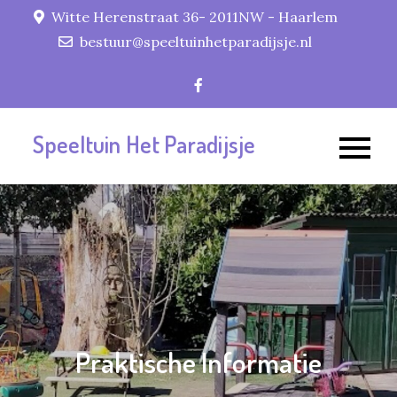
Skip
Witte Herenstraat 36- 2011NW - Haarlem
to
bestuur@speeltuinhetparadijsje.nl
content
Speeltuin Het Paradijsje
Praktische Informatie