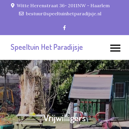
Skip
Witte Herenstraat 36- 2011NW - Haarlem
to
bestuur@speeltuinhetparadijsje.nl
content
Speeltuin Het Paradijsje
Vrijwilligers